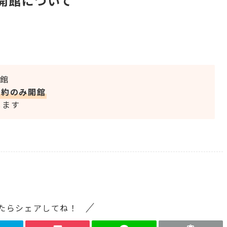
開館について
開館
予約のみ開館
します
たらシェアしてね！